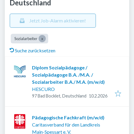
Deutschland
Jetzt Job-Alarm aktivieren!
Sozialarbeiter
Suche zurücksetzen
Diplom Sozialpädagoge /
Sozialpädagoge B.A. /M.A. /
Sozialarbeiter B.A./ M.A. (m/w/d)
HESCURO
Veröffentlicht
:
97 Bad Bocklet, Deutschland
10.2.2026
Pädagogische Fachkraft (m/w/d)
Caritasverband für den Landkreis
Main-Spessart e. V.