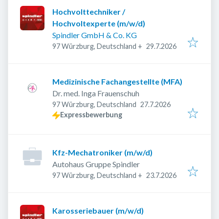
Hochvolttechniker /
Hochvoltexperte (m/w/d)
Spindler GmbH & Co. KG
Veröffentlicht
:
97 Würzburg, Deutschland
+
29.7.2026
Medizinische Fachangestellte (MFA)
Dr. med. Inga Frauenschuh
Veröffentlicht
:
97 Würzburg, Deutschland
27.7.2026
Expressbewerbung
Kfz-Mechatroniker (m/w/d)
Autohaus Gruppe Spindler
Veröffentlicht
:
97 Würzburg, Deutschland
+
23.7.2026
Karosseriebauer (m/w/d)