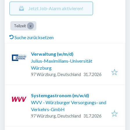
Jetzt Job-Alarm aktivieren!
Teilzeit
Suche zurücksetzen
Verwaltung (w/m/d)
Julius-Maximilians-Universität
Würzburg
Veröffentlicht
:
97 Würzburg, Deutschland
31.7.2026
Systemgastronom (m/w/d)
WVV - Würzburger Versorgungs- und
Verkehrs-GmbH
Veröffentlicht
:
97 Würzburg, Deutschland
31.7.2026