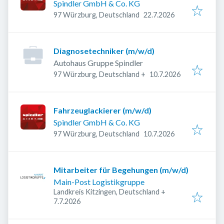
Spindler GmbH & Co. KG
Veröffentlicht
:
97 Würzburg, Deutschland
22.7.2026
Diagnosetechniker (m/w/d)
Autohaus Gruppe Spindler
Veröffentlicht
:
97 Würzburg, Deutschland
+
10.7.2026
Fahrzeuglackierer (m/w/d)
Spindler GmbH & Co. KG
Veröffentlicht
:
97 Würzburg, Deutschland
10.7.2026
Mitarbeiter für Begehungen (m/w/d)
Main-Post Logistikgruppe
Landkreis Kitzingen, Deutschland
+
Veröffentlicht
:
7.7.2026