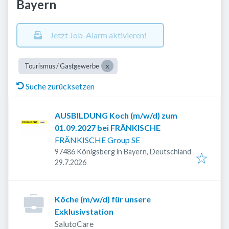
Bayern
Jetzt Job-Alarm aktivieren!
Tourismus / Gastgewerbe
Suche zurücksetzen
AUSBILDUNG Koch (m/w/d) zum
01.09.2027 bei FRÄNKISCHE
FRÄNKISCHE Group SE
97486 Königsberg in Bayern, Deutschland
Veröffentlicht
:
29.7.2026
Köche (m/w/d) für unsere
Exklusivstation
SalutoCare