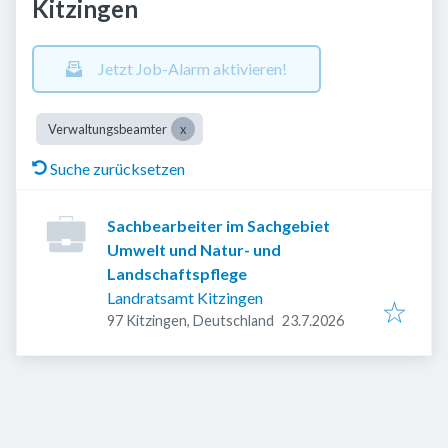
Kitzingen
Jetzt Job-Alarm aktivieren!
Verwaltungsbeamter
Suche zurücksetzen
Sachbearbeiter im Sachgebiet
Umwelt und Natur- und
Landschaftspflege
Landratsamt Kitzingen
Veröffentlicht
:
97 Kitzingen, Deutschland
23.7.2026