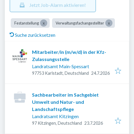
Jetzt Job-Alarm aktivieren!
Festanstellung
Verwaltungsfachangestellter
Suche zurücksetzen
Mitarbeiter/in (m/w/d) in der Kfz-
Zulassungsstelle
Landratsamt Main-Spessart
Veröffentlicht
:
97753 Karlstadt, Deutschland
24.7.2026
Sachbearbeiter im Sachgebiet
Umwelt und Natur- und
Landschaftspflege
Landratsamt Kitzingen
Veröffentlicht
:
97 Kitzingen, Deutschland
23.7.2026