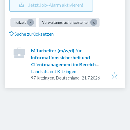
Jetzt Job-Alarm aktivieren!
Teilzeit
Verwaltungsfachangestellter
Suche zurücksetzen
Mitarbeiter (m/w/d) für
Informationssicherheit und
Clientmanagement im Bereich
Informations- und
Landratsamt Kitzingen
Veröffentlicht
:
Kommunikationstechnik (IuK)
97 Kitzingen, Deutschland
21.7.2026