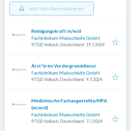
Jetzt Job-Alarm aktivieren!
Reinigungskraft m/w/d
Fachklinikum Mainschleife GmbH
Veröffentlicht
:
97332 Volkach, Deutschland
19.7.2024
Ärzt*in im Vordergrunddienst
Fachklinikum Mainschleife GmbH
Veröffentlicht
:
97332 Volkach, Deutschland
9.7.2024
Medizinische Fachangestellte/MFA
(m/w/d)
Fachklinikum Mainschleife GmbH
Veröffentlicht
:
97332 Volkach, Deutschland
7.7.2024