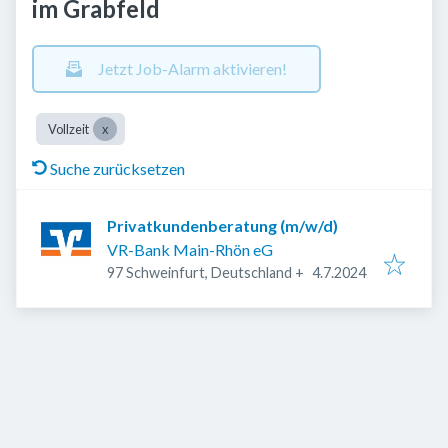
im Grabfeld
Jetzt Job-Alarm aktivieren!
Vollzeit
Suche zurücksetzen
Privatkundenberatung (m/w/d)
VR-Bank Main-Rhön eG
Veröffentlicht
:
97 Schweinfurt, Deutschland
+
4.7.2024