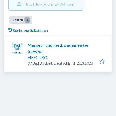
Jetzt Job-Alarm aktivieren!
Vollzeit
Suche zurücksetzen
Masseur und med. Bademeister
(m/w/d)
HESCURO
Veröffentlicht
:
97 Bad Bocklet, Deutschland
26.3.2026