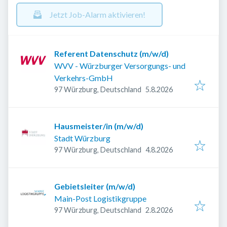
Jetzt Job-Alarm aktivieren!
Referent Datenschutz (m/w/d)
WVV - Würzburger Versorgungs- und
Verkehrs-GmbH
Veröffentlicht
:
97 Würzburg, Deutschland
5.8.2026
Hausmeister/in (m/w/d)
Stadt Würzburg
Veröffentlicht
:
97 Würzburg, Deutschland
4.8.2026
Gebietsleiter (m/w/d)
Main-Post Logistikgruppe
Veröffentlicht
:
97 Würzburg, Deutschland
2.8.2026