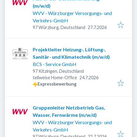
(m/w/d)
WVV - Würzburger Versorgungs- und
Verkehrs-GmbH
Veröffentlicht
:
97 Würzburg, Deutschland
27.7.2026
Projektleiter Heizung-, Lüftung-,
Sanitär- und Klimatechnik (m/w/d)
BCS - Service GmbH
97 Kitzingen, Deutschland
Veröffentlicht
:
teilweise Home-Office
24.7.2026
Expressbewerbung
Gruppenleiter Netzbetrieb Gas,
Wasser, Fernwärme (m/w/d)
WVV - Würzburger Versorgungs- und
Verkehrs-GmbH
Veröffentlicht
:
97 Würzburg, Deutschland
22.7.2026