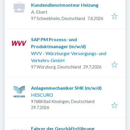
Kundendienstmonteur Heizung
A. Ebert
Veröffentlicht
:
97 Schwebheim, Deutschland
7.8.2026
SAP PM Prozess- und
Produktmanager (m/w/d)
WVV - Würzburger Versorgungs- und
Verkehrs-GmbH
Veröffentlicht
:
97 Würzburg, Deutschland
29.7.2026
Anlagenmechaniker SHK (m/w/d)
HESCURO
97688 Bad Kissingen, Deutschland
Veröffentlicht
:
29.7.2026
Fahrer der Geschäftsführung