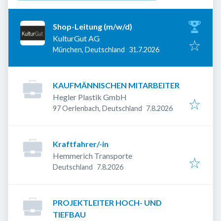
Shop-Leitung (m/w/d)
KulturGut AG
Veröffentlicht
:
München, Deutschland
31.7.2026
KAUFMÄNNISCHEN MITARBEITER
Hegler Plastik GmbH
Veröffentlicht
:
97 Oerlenbach, Deutschland
7.8.2026
Kraftfahrer/-in
Hemmerich Transporte
Veröffentlicht
:
Deutschland
7.8.2026
PROJEKTLEITER HOCH- UND
TIEFBAU