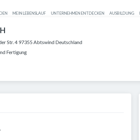
NDEN
MEIN LEBENSLAUF
UNTERNEHMEN ENTDECKEN
AUSBILDUNG
Haupt-Navigation
bH
er Str. 4 97355 Abtswind Deutschland
nd Fertigung