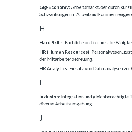
Gig-Economy
: Arbeitsmarkt, der durch kurzf
Schwankungen im Arbeitsaufkommen reagieren 
H
Hard Skills
: Fachliche und technische Fähigke
HR (Human Resources)
: Personalwesen, zus
der Mitarbeiterbetreuung.
HR Analytics
: Einsatz von Datenanalysen zur
I
Inklusion
: Integration und gleichberechtigte 
diverse Arbeitsumgebung.
J
Job Alerts
: Benachrichtigungen über neue Ste