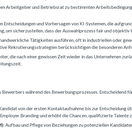
hen Arbeitgeber und Betriebsrat zu bestimmten Arbeitsbedingunge
en Entscheidungen und Vorhersagen von KI-Systemen, die aufgrund
g, um sicherzustellen, dass der Auswahlprozess fair und objektiv b
handwerkliche Tätigkeiten ausführen, oft in industriellen oder gew
ktive Rekrutierungsstrategien berücksichtigen die besonderen A
iter, die nach einer gewissen Zeit wieder in das Unternehmen zur
itungszeit.
es Bewerbers während des Bewerbungsprozesses. Entscheidend f
Kandidat von der ersten Kontaktaufnahme bis zur Entscheidung über
Employer Branding und erhöht die Chancen, qualifizierte Talente 
M)
: Aufbau und Pflege von Beziehungen zu potenziellen Kandidaten.