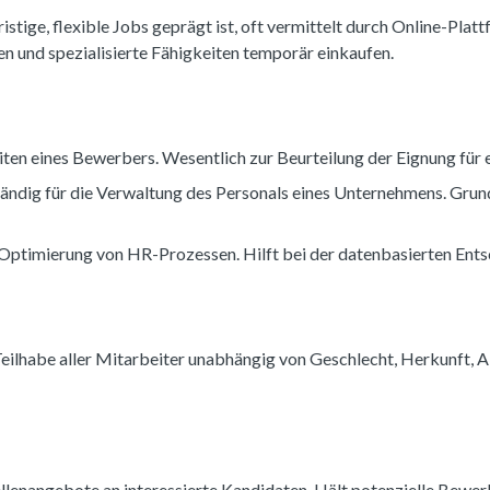
ristige, flexible Jobs geprägt ist, oft vermittelt durch Online-Pl
und spezialisierte Fähigkeiten temporär einkaufen.
iten eines Bewerbers. Wesentlich zur Beurteilung der Eignung für 
tändig für die Verwaltung des Personals eines Unternehmens. Grund
 Optimierung von HR-Prozessen. Hilft bei der datenbasierten Ents
Teilhabe aller Mitarbeiter unabhängig von Geschlecht, Herkunft, Al
llenangebote an interessierte Kandidaten. Hält potenzielle Bewer