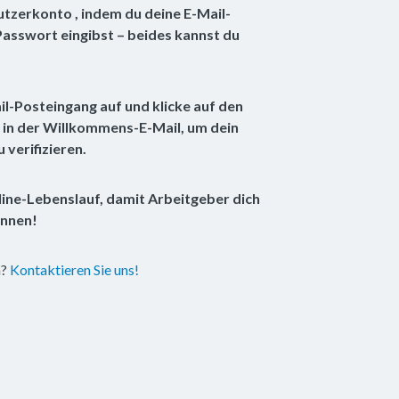
utzerkonto , indem du deine E-Mail-
asswort eingibst – beides kannst du 
erkonto registrieren
l-Posteingang auf und klicke auf den 
k in der Willkommens-E-Mail, um dein 
verifizieren.
line-Lebenslauf, damit Arbeitgeber dich 
önnen!
? 
Kontaktieren Sie uns!