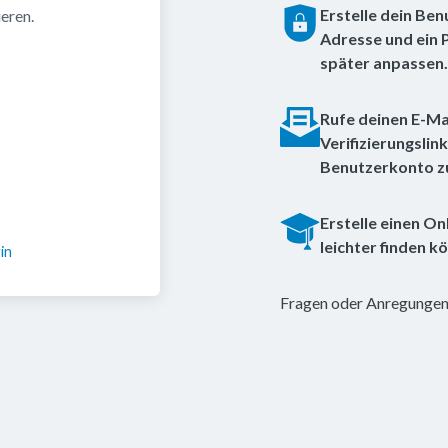
Erstelle dein Ben
eren.
Adresse und ein P
Neues Benutz
später anpassen.
Rufe deinen E-Mai
Verifizierungslin
Benutzerkonto zu 
Erstelle einen On
leichter finden k
in
Fragen oder Anregungen