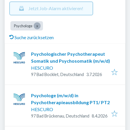
Jetzt Job-Alarm aktivieren!
Psychologe
Suche zurücksetzen
Psychologischer Psychotherapeut
Somatik und Psychosomatik (m/w/d)
HESCURO
Veröffentlicht
:
97 Bad Bocklet, Deutschland
3.7.2026
Psychologe (m/w/d) in
Psychotherapieausbildung PT1/ PT2
HESCURO
Veröffentlicht
:
97 Bad Brückenau, Deutschland
8.4.2026